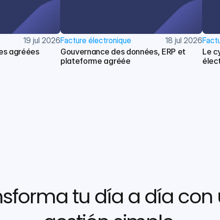
19 jul 2026
Facture électronique
18 jul 2026
Factu
mes agréées
Gouvernance des données, ERP et 
Le cy
plateforme agréée
élec
sforma tu día a día con 