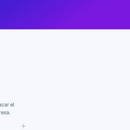
ar el 
resa.