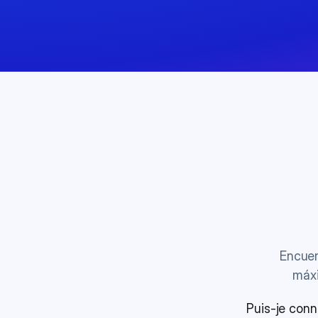
Encuen
máxi
Puis-je conn