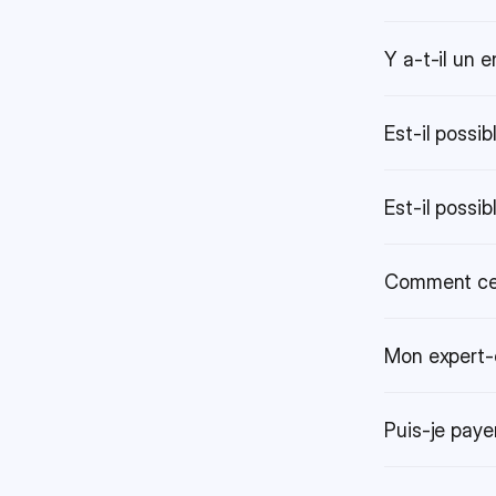
Y a-t-il un
Est-il possi
Est-il possi
Comment cela
Mon expert-c
Puis-je paye