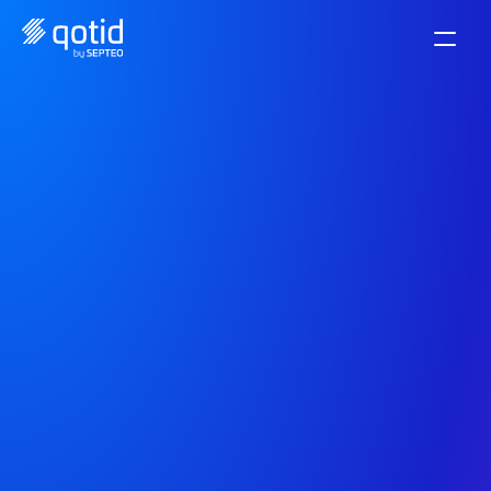
Envía y recibe las 
facturas electrónicas 
con total 
conformidad y 
tranquilidad
Plataforma de desmaterialización socio 