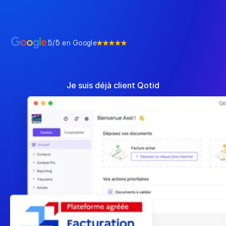
registrada: intercambio de facturas, e-
reporting automatizado y transición fluida 
hacia 2026.
5/5 en Google
Comenzar ahora
Je suis déjà client Qotid