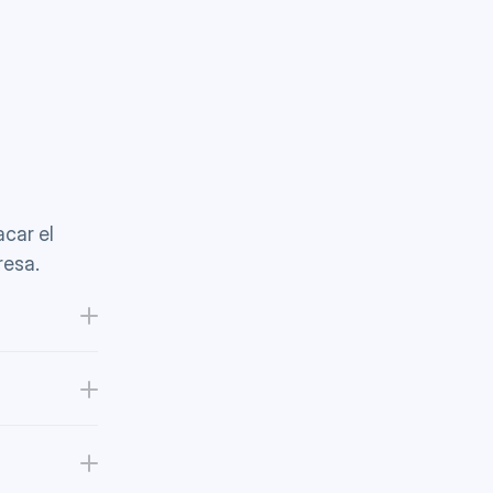
ar el 
resa.