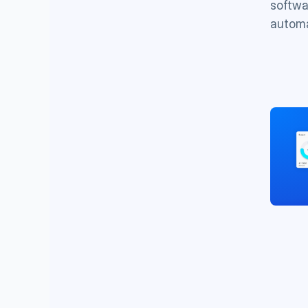
softwa
autom