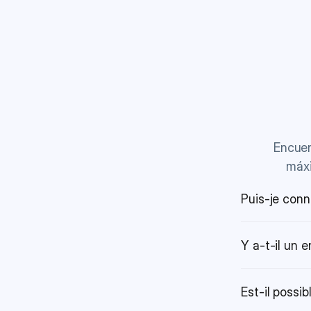
Encuen
máxi
Puis-je conn
Y a-t-il un
Est-il possi