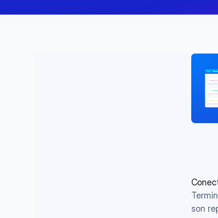
Conect
Termin
son re