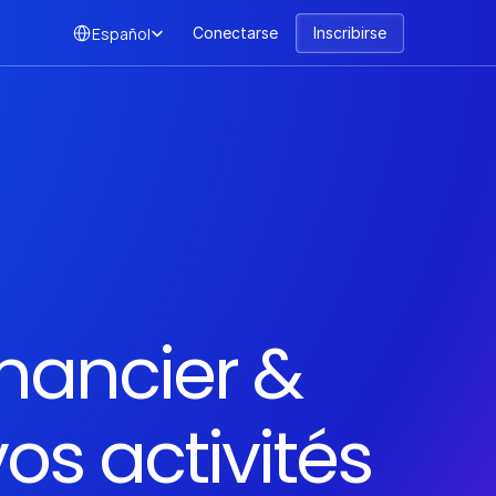
Select Language
Español
Conectarse
Inscribirse
nancier & 
os activités 