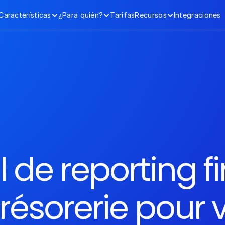
Características
¿Para quién?
Tarifas
Recursos
Integraciones
l de reporting fi
résorerie pour v