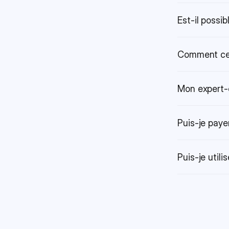
Est-il possi
Comment cela
Mon expert-c
Puis-je paye
Puis-je util