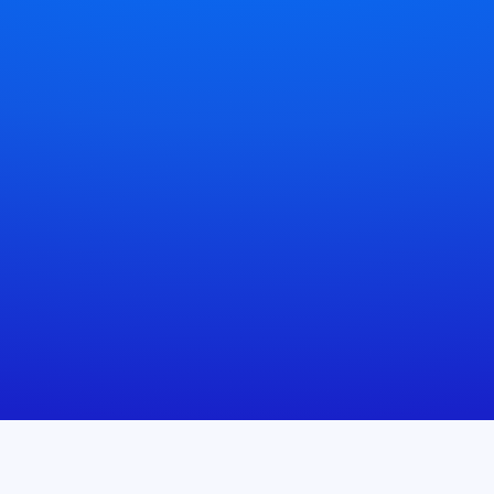
¡Descubre su experiencia
Virginie Favre
Controladora de gestión financiera y social, Elegancia