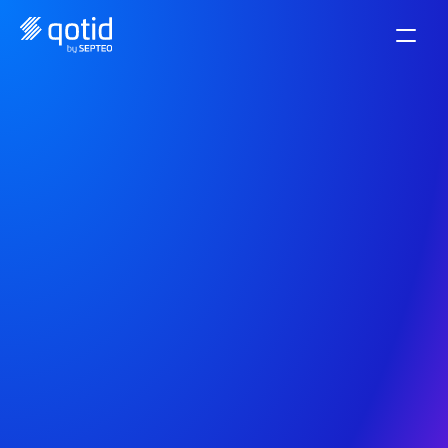
Software de control de 
gestión a medida para 
su red y franquicias.
Centraliza, consolida y analiza todos los datos 
financieros de tu grupo o filiales desde una única 
herramienta. Compara tus KPI entre tus 