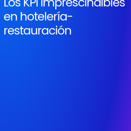
Los KPI imprescindibles 
en hotelería-
restauración