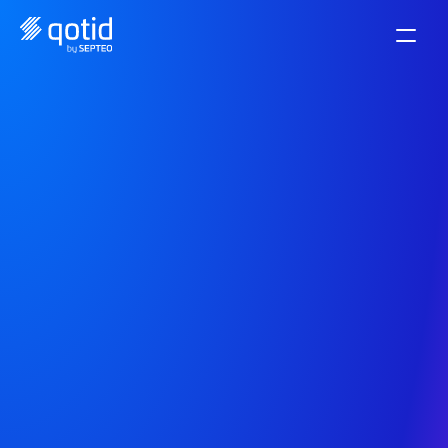
Importa y procesa tus 
facturas de compras 
en una sola 
herramienta
Desmaterialice y centralice sus facturas de forma 
sencilla. Valide y pague a sus proveedores con un 