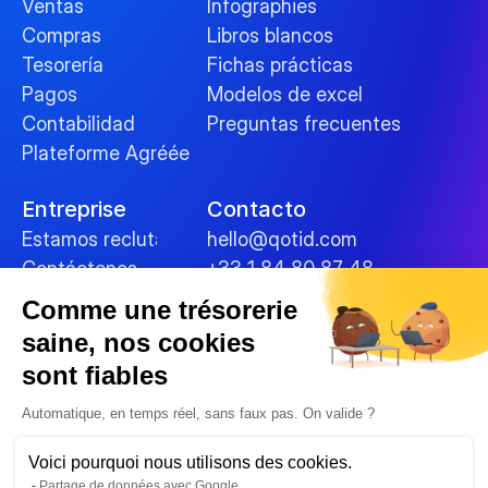
Ventas
Infographies
Compras
Libros blancos
Tesorería
Fichas prácticas
Pagos
Modelos de excel
Contabilidad
Preguntas frecuentes
Plateforme Agréée
Entreprise
Contacto
Estamos reclutando
hello@qotid.com
Contáctenos
+33 1 84 80 87 48
Comme une trésorerie
Políticas
saine, nos cookies
Términos y condiciones
sont fiables
Mentions légales
Galletas
Automatique, en temps réel, sans faux pas. On valide ?
Seguridad de los datos
Voici pourquoi nous utilisons des cookies.
Política de privacidad
Partage de données avec Google