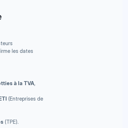
 
teurs 
irme les dates 
tties à la TVA
, 
ETI
 (Entreprises de 
es
 (TPE).