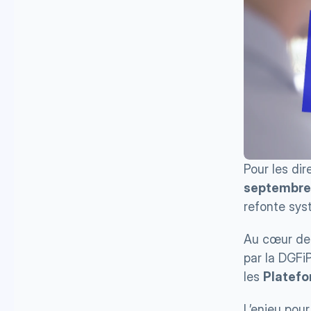
Pour les dir
septembre
refonte sys
Au cœur de c
par la DGFiP
les 
Platefo
L’enjeu pou