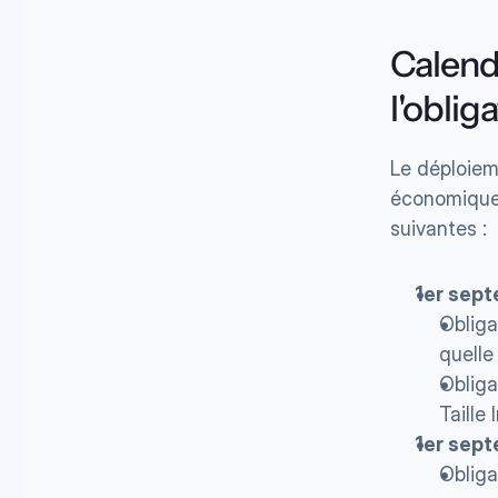
Calendr
l'oblig
Le déploieme
économiques
suivantes :
1er sept
Obliga
quelle 
Obliga
Taille 
1er sept
Obliga