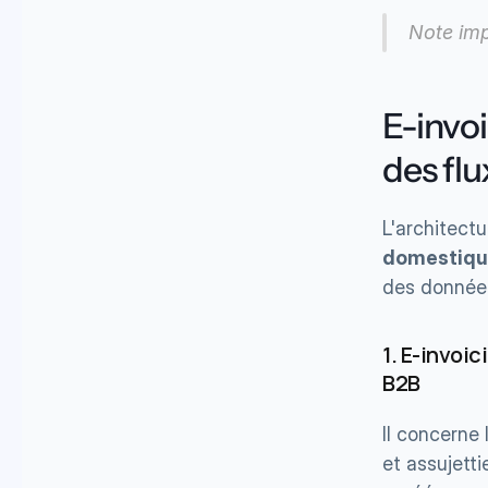
Note imp
E-invoi
des fl
L'architectu
domestiq
des données
1. E-invoi
B2B
Il concerne 
et assujetti