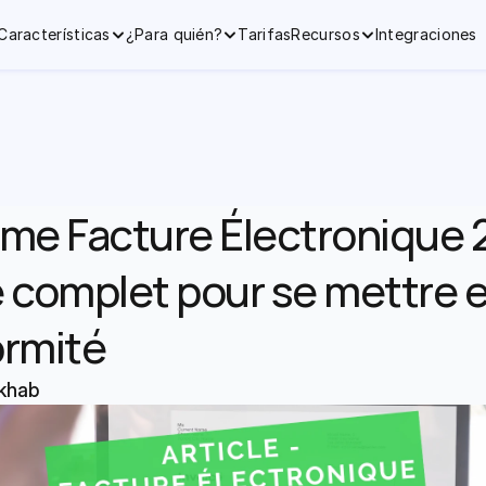
Características
¿Para quién?
Tarifas
Recursos
Integraciones
me Facture Électronique 2
 complet pour se mettre e
rmité
khab