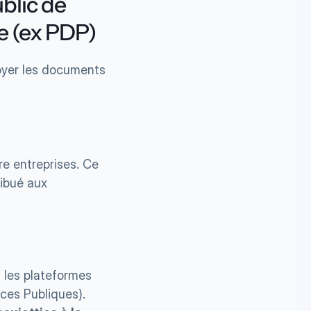
blic de 
e (ex PDP)
oyer les documents 
re entreprises. Ce 
ibué aux 
 les plateformes 
ces Publiques).