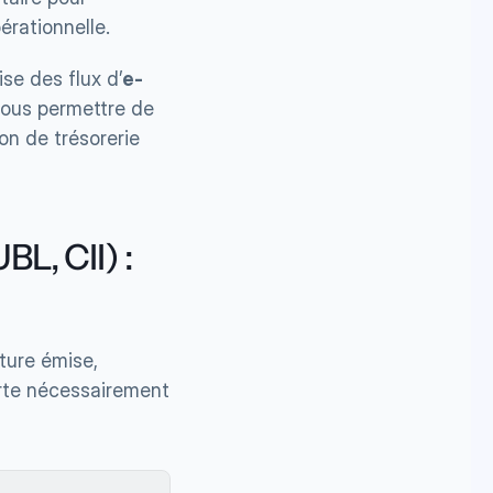
pérationnelle.
rise des flux d’
e-
ous permettre de 
n de trésorerie 
L, CII) : 
ture émise, 
rte nécessairement 