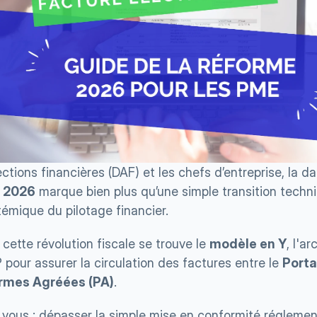
ections financières (DAF) et les chefs d’entreprise, la d
 2026
 marque bien plus qu’une simple transition techniq
témique du pilotage financier.
ette révolution fiscale se trouve le 
modèle en Y
, l'a
 pour assurer la circulation des factures entre le 
Porta
rmes Agréées (PA)
.
r vous : dépasser la simple mise en conformité réglement