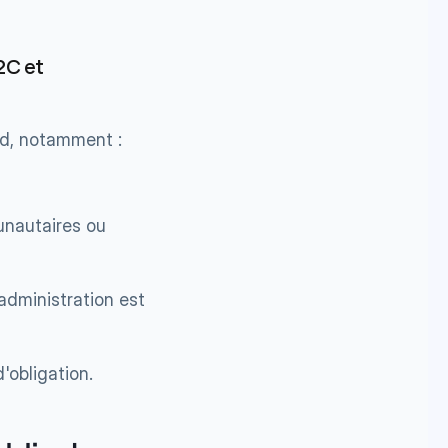
C et 
rd, notamment :
nautaires ou 
dministration est 
'obligation.