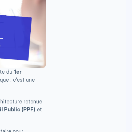
ate du 
1er 
ue : c'est une 
rchitecture retenue 
il Public (PPF)
 et 
aire pour 