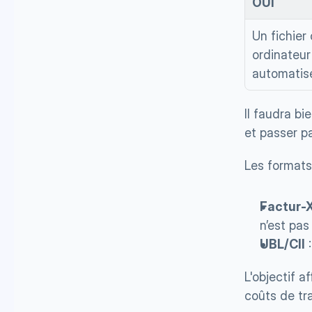
OUI
Un fichier
ordinateur
automatis
Il faudra bi
et passer pa
Les formats 
Factur-
n’est pas
UBL/CII
 
L'objectif af
coûts de tra