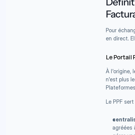
Définit
Factur
Pour échang
en direct. E
Le Portail
À l'origine,
n'est plus l
Plateformes
Le PPF sert
centrali
agréées à