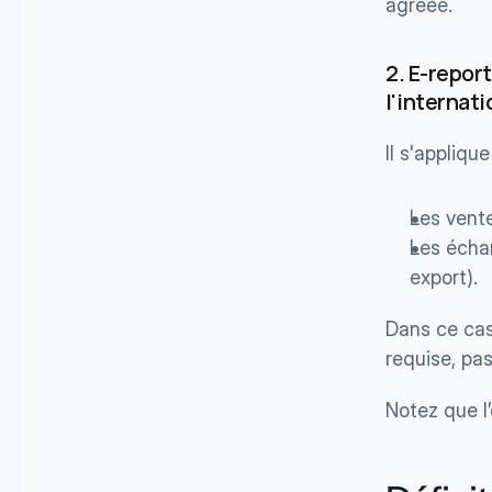
agréée.
2. E-repor
l'internati
Il s'appliq
Les vente
Les écha
export).
Dans ce cas
requise, pas
Notez que l’