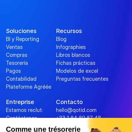
Soluciones
Recursos
BI y Reporting
Blog
Ventas
Infographies
Compras
Libros blancos
Tesorería
Fichas prácticas
Pagos
Modelos de excel
Contabilidad
Preguntas frecuentes
Plateforme Agréée
Entreprise
Contacto
Estamos reclutando
hello@qotid.com
Contáctenos
+33 1 84 80 87 48
Comme une trésorerie