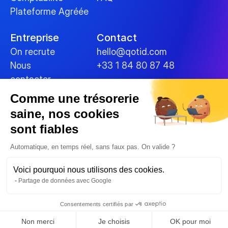
Plateforme Agréée
Entreprise
Contact
On recrute
hello@qotid.com
Nous 
+33 1 84 80 87 48
contacter
Comme une trésorerie
Politiques
saine, nos cookies
Conditions générales
sont fiables
Mentions légales
Cookies
Automatique, en temps réel, sans faux pas. On valide ?
Sécurité des données
Voici pourquoi nous utilisons des cookies.
Politique de confidentialité
Partage de données avec Google
© 2025 
Consentements certifiés par
Non merci
Je choisis
OK pour moi