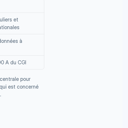
liers et 
ationales
données à 
90 A du CGI
centrale pour 
 qui est concerné 
.