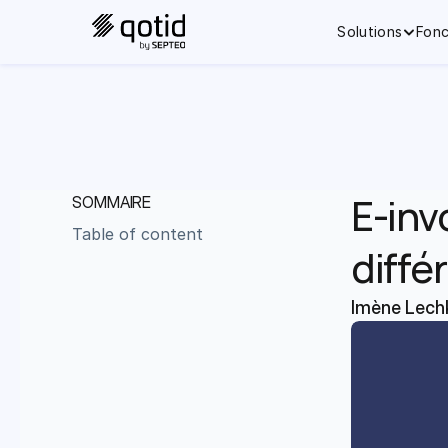
Solutions
Fonc
E-invo
SOMMAIRE
Table of content
diffé
Imène Lech