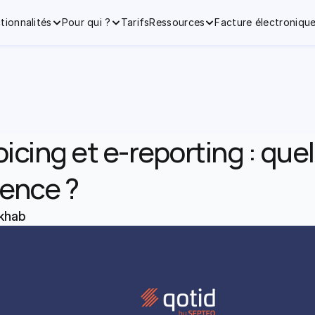
tionnalités
Pour qui ?
Tarifs
Ressources
Facture électroniqu
icing et e-reporting : quell
rence ?
khab