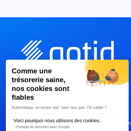
Comme une
trésorerie saine,
nos cookies sont
Solutions
Ressources
fiables
BI & Reporting
Blog
Ventes
Infographies
Automatique, en temps réel, sans faux pas. On valide ?
Achats
Livres blancs
Voici pourquoi nous utilisons des cookies.
Trésorerie
Fiches pratique
Partage de données avec Google
Paiements
Modèles excel