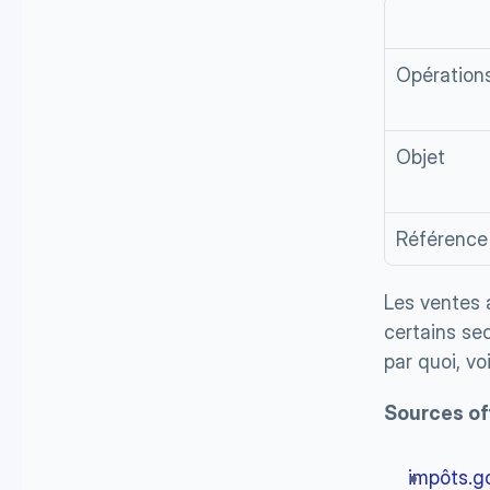
Opération
Objet
Référence
Les ventes a
certains s
par quoi, voi
Sources off
impôts.go