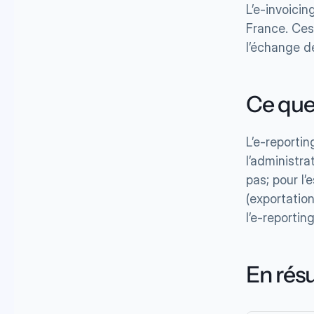
L’e-invoicin
France. Ces 
l’échange d
Ce que
L’e-reportin
l’administra
pas; pour l’
(exportation
l’e-reportin
En ré