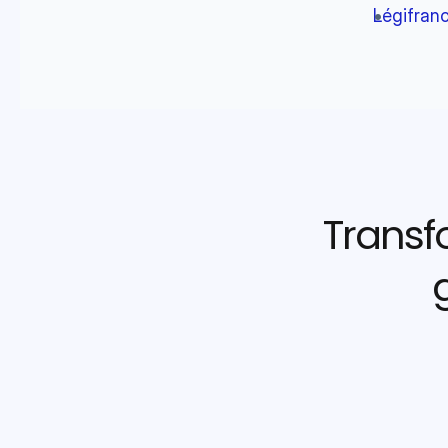
Légifran
Transf