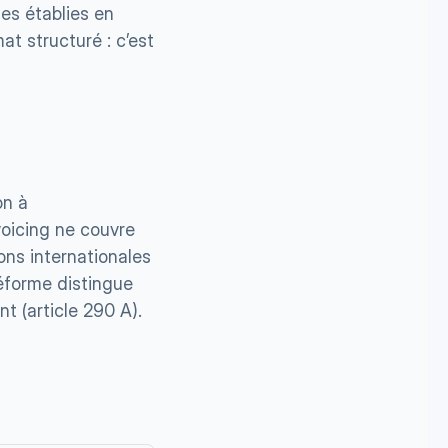
es établies en 
t structuré : c’est 
n à 
voicing ne couvre 
ons internationales 
éforme distingue 
nt (article 290 A).