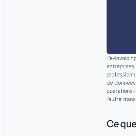
L’e-invoicin
entreprises 
professionne
de données) 
opérations i
l’autre tra
Ce que 