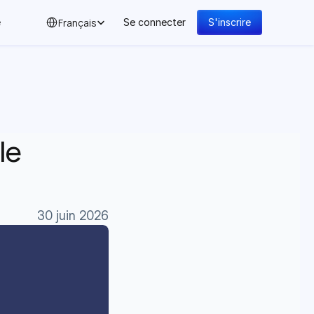
Select Language
Français
e
Se connecter
S'inscrire
e 
30 juin 2026