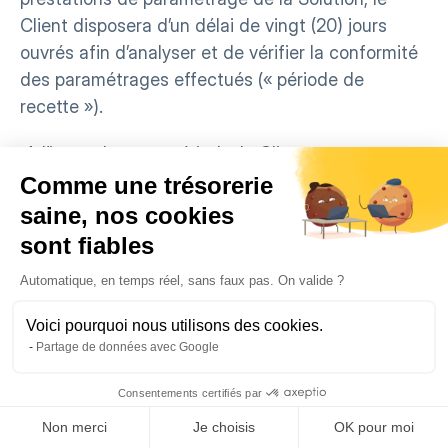
Client disposera d’un délai de vingt (20) jours 
ouvrés afin d’analyser et de vérifier la conformité 
des paramétrages effectués (« période de 
recette »).
 A l’issue de cette période, le Client pourra :
Comme une trésorerie
●      Prononcer la réception sans réserve des 
saine, nos cookies
paramétrages en retournant le procès-verbal 
sont fiables
dûment signé. Le silence, conservé pendant huit 
(8) jours calendaires à compter de l’expiration de 
Automatique, en temps réel, sans faux pas. On valide ?
la période de recette, vaudra acceptation sans 
Voici pourquoi nous utilisons des cookies.
réserve des paramétrages effectués.
Partage de données avec Google
●      Prononcer la réception avec réserves des 
Consentements certifiés par
paramétrages effectués, en précisant sur le 
Non merci
Je choisis
OK pour moi
procès-verbal de réception la nature et la raison 