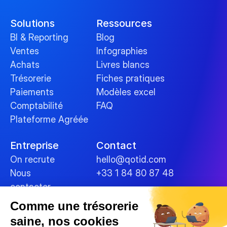
Solutions
Ressources
BI & Reporting
Blog
Ventes
Infographies
Achats
Livres blancs
Trésorerie
Fiches pratiques
Paiements
Modèles excel
Comptabilité
FAQ
Plateforme Agréée
Entreprise
Contact
On recrute
hello@qotid.com
Nous 
+33 1 84 80 87 48
contacter
Comme une trésorerie
Politiques
saine, nos cookies
Conditions générales