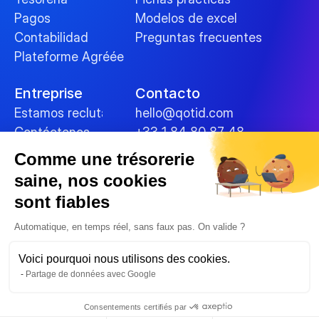
Pagos
Modelos de excel
Contabilidad
Preguntas frecuentes
Plateforme Agréée
Entreprise
Contacto
Estamos reclutando
hello@qotid.com
Contáctenos
+33 1 84 80 87 48
Comme une trésorerie
Políticas
saine, nos cookies
Términos y condiciones
sont fiables
Mentions légales
Galletas
Automatique, en temps réel, sans faux pas. On valide ?
Seguridad de los datos
Voici pourquoi nous utilisons des cookies.
Política de privacidad
Partage de données avec Google
© 2025 
Consentements certifiés par