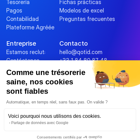
Tesorería
Fichas prácticas
Pagos
Modelos de excel
Contabilidad
Preguntas frecuentes
Plateforme Agréée
Entreprise
Contacto
Estamos reclutando
hello@qotid.com
Contáctenos
+33 1 84 80 87 48
Comme une trésorerie
Políticas
saine, nos cookies
Términos y condiciones
sont fiables
Mentions légales
Galletas
Automatique, en temps réel, sans faux pas. On valide ?
Seguridad de los datos
Voici pourquoi nous utilisons des cookies.
Política de privacidad
Partage de données avec Google
© 2025 
Consentements certifiés par