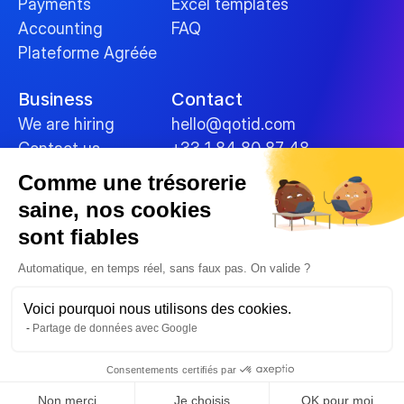
Payments
Excel templates
Accounting
FAQ
Plateforme Agréée
Business
Contact
We are hiring
hello@qotid.com
Contact us
+33 1 84 80 87 48
Comme une trésorerie
Policies
saine, nos cookies
Terms and conditions
sont fiables
Legal Notices
Cookies
Automatique, en temps réel, sans faux pas. On valide ?
Data security
Voici pourquoi nous utilisons des cookies.
Privacy Policy
Partage de données avec Google
© 2025 
Consentements certifiés par
Non merci
Je choisis
OK pour moi