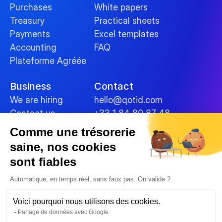
Purchases
White papers
Treasury
Practical sheets
Payments
Excel templates
Accounting
FAQ
Plateforme Agréée
Business
Contact
We are hiring
hello@qotid.com
Contact us
+33 1 84 80 87 48
Comme une trésorerie
Policies
saine, nos cookies
Terms and conditions
sont fiables
Legal Notices
Cookies
Automatique, en temps réel, sans faux pas. On valide ?
Data security
Voici pourquoi nous utilisons des cookies.
Privacy Policy
Partage de données avec Google