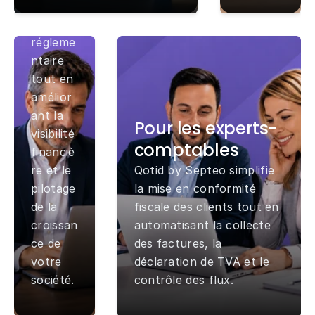
confor
mité 
régleme
ntaire 
tout en 
amélior
ant la 
Pour les experts-
visibilité 
comptables
financiè
re et le 
Qotid by Septeo simplifie 
pilotage 
la mise en conformité 
de la 
fiscale des clients tout en 
croissan
automatisant la collecte 
ce de 
des factures, la 
votre 
déclaration de TVA et le 
société.
contrôle des flux.