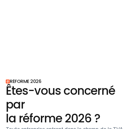
CONFORMITE & PERFORMANCE
Tout ce que vous 
attendez d'une 
plateforme agréée, 
et plus…
RÉFORME 2026
Êtes-vous concerné 
par 
la réforme 2026 ?