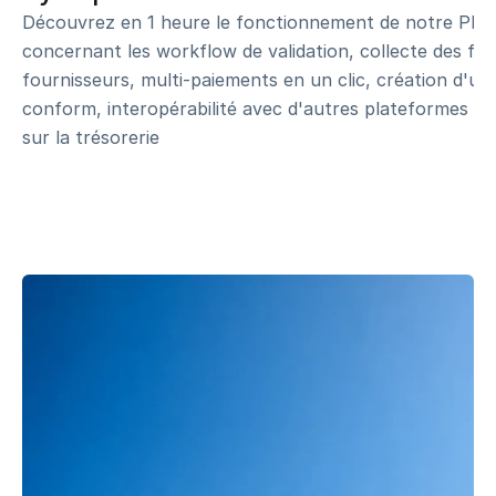
Découvrez en 1 heure le fonctionnement de notre Plat
concernant les workflow de validation, collecte des fact
fournisseurs, multi-paiements en un clic, création d'une
conform, interopérabilité avec d'autres plateformes agréé
sur la trésorerie
MISE EN CONFIRMITE AVANT LE 1ER SEPTEMBRE 2026
N
a
t
t