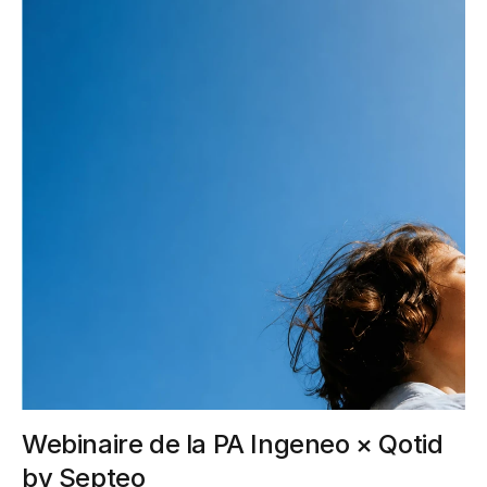
Webinaire de la PA Ingeneo × Qotid 
by Septeo