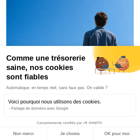
e
n
d
e
Comme une trésorerie
saine, nos cookies
 
Guide pratique de la facturation 
sont fiables
électronique pour les PME et 
p
Automatique, en temps réel, sans faux pas. On valide ?
groupes multi-sociétés
a
Découvrez comment la 
Plateforme Agréée Qotid 
Voici pourquoi nous utilisons des cookies.
by Septeo
 permet de centraliser vos flux et garantir 
Partage de données avec Google
 
votre conformité fiscale.
Consentements certifiés par
Télécharger notre guide
Non merci
Je choisis
OK pour moi