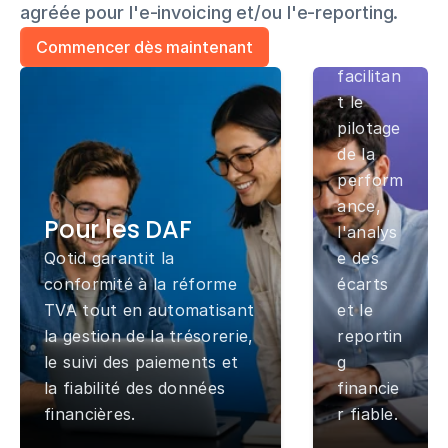
agréée pour l'e-invoicing et/ou l'e-reporting.
temps 
Commencer dès maintenant
réel, 
facilitan
t le 
pilotage 
de la 
perform
ance, 
Pour 
Pour les DAF
l'analys
les 
Qotid garantit la 
e des 
dirig
conformité à la réforme 
écarts 
TVA tout en automatisant 
et le 
eant
la gestion de la trésorerie, 
reportin
s
le suivi des paiements et 
g 
Vous 
la fiabilité des données 
financie
sécurise
financières.
r fiable.
z votre 