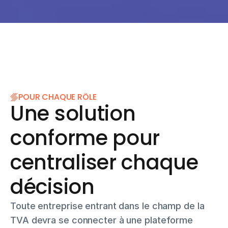
Pour 
les 
contr
ôleur
s de 
POUR CHAQUE RÔLE
gesti
Une solution 
on
conforme pour 
Notre 
PA 
centraliser chaque 
permet 
une 
décision
remont
ée de 
Toute entreprise entrant dans le champ de la 
donnée
TVA devra se connecter à une plateforme 
s en 