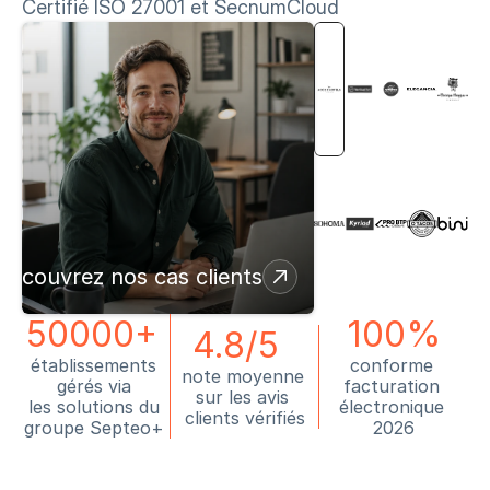
Certifié ISO 27001 et SecnumCloud
Decouvrez nos cas clients
50000+ 
100%
4.8/5  
établissements 
conforme 
note moyenne 
gérés via 
facturation 
sur les avis 
les solutions du 
électronique 
clients vérifiés
groupe Septeo+ 
2026