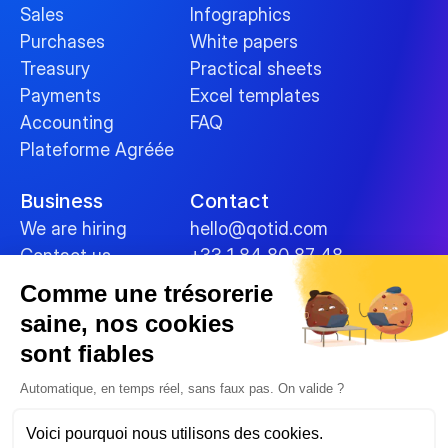
Sales
Infographics
Purchases
White papers
Treasury
Practical sheets
Payments
Excel templates
Accounting
FAQ
Plateforme Agréée
Business
Contact
We are hiring
hello@qotid.com
Contact us
+33 1 84 80 87 48
Comme une trésorerie
Policies
saine, nos cookies
Terms and conditions
sont fiables
Legal Notices
Cookies
Automatique, en temps réel, sans faux pas. On valide ?
Data security
Voici pourquoi nous utilisons des cookies.
Privacy Policy