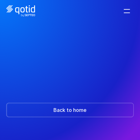
Thank you! We have 
successfully recorded 
your request.
A member of our team will contact you as soon as 
possible.
Back to home