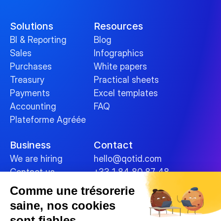
Solutions
Resources
BI & Reporting
Blog
Sales
Infographics
Purchases
White papers
Treasury
Practical sheets
Payments
Excel templates
Accounting
FAQ
Plateforme Agréée
Business
Contact
We are hiring
hello@qotid.com
Contact us
+33 1 84 80 87 48
Comme une trésorerie
Policies
saine, nos cookies
Terms and conditions
sont fiables