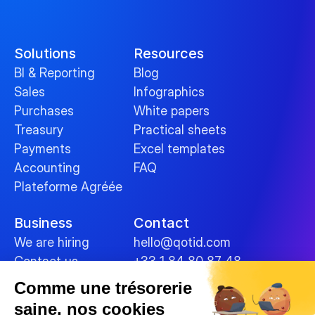
Solutions
Resources
BI & Reporting
Blog
Sales
Infographics
Purchases
White papers
Treasury
Practical sheets
Payments
Excel templates
Accounting
FAQ
Plateforme Agréée
Business
Contact
We are hiring
hello@qotid.com
Contact us
+33 1 84 80 87 48
Comme une trésorerie
Policies
saine, nos cookies