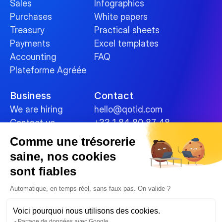
Sales
Infographics
Purchases
White papers
Treasury
Practical sheets
Payments
Excel templates
Accounting
FAQ
Plateforme Agréée
Business
Contact
We are hiring
hello@qotid.com
Contact us
+33 1 84 80 87 48
Comme une trésorerie
Policies
saine, nos cookies
Terms and conditions
sont fiables
Legal Notices
Cookies
Automatique, en temps réel, sans faux pas. On valide ?
Data security
Voici pourquoi nous utilisons des cookies.
Privacy Policy
Partage de données avec Google