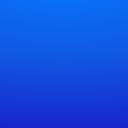
écouvrez leur expérience
Virginie Favre
Contrôleuse de gestion financière et sociale, Elegancia