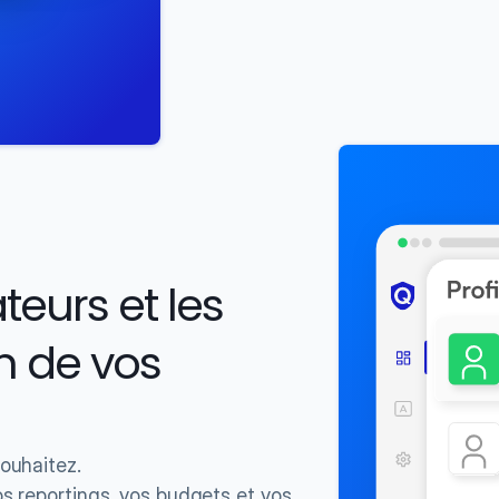
eurs et les 
n de vos 
souhaitez.
os reportings, vos budgets et vos 