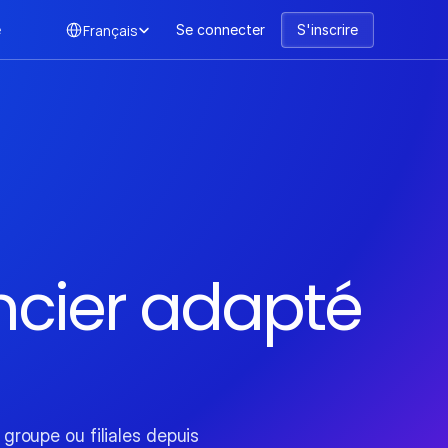
Select Language
Français
e
Se connecter
S'inscrire
ncier adapté 
groupe ou filiales depuis 