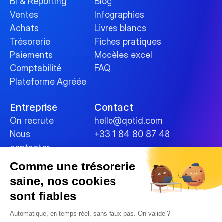
BI & Reporting
Blog
Ventes
Infographies
Achats
Livres blancs
Trésorerie
Fiches pratiques
Paiements
Modèles excel
Comptabilité
FAQ
Plateforme Agréée
Entreprise
Contact
On recrute
hello@qotid.com
Nous 
+33 1 84 80 87 48
contacter
Comme une trésorerie
Politiques
saine, nos cookies
Conditions générales
sont fiables
Mentions légales
Cookies
Automatique, en temps réel, sans faux pas. On valide ?