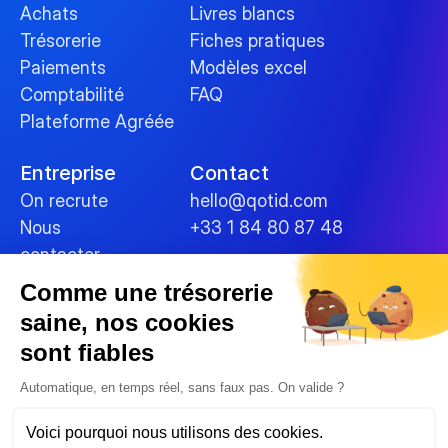
Achats
Livres blancs
Trésorerie
Fiches pratiques
Paiements
Modèles excel
Comptabilité
FAQ
Plateforme Agréée
Entreprise
Contact
On recrute
hello@qotid.com
Nous 
+33 1 84 80 87 48
contacter
Comme une trésorerie
Politiques
saine, nos cookies
Conditions générales
sont fiables
Mentions légales
Cookies
Automatique, en temps réel, sans faux pas. On valide ?
Sécurité des données
Voici pourquoi nous utilisons des cookies.
Politique de confidentialité