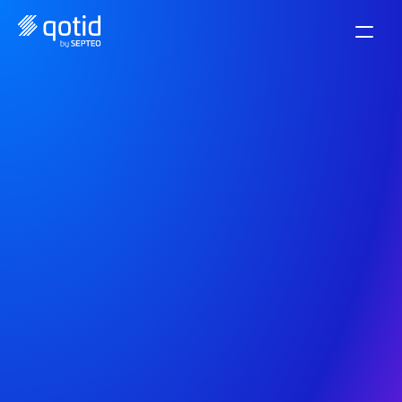
Payez vos fournisseurs 
en 1 clic
Ne saisissez plus vos paiements manuellement un 
par un. Effectuez jusqu'à 400 paiements en un 
clic.
Demander une démo