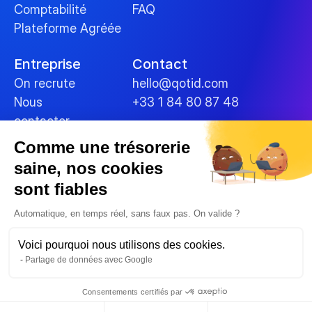
Comptabilité
FAQ
Plateforme Agréée
Entreprise
Contact
On recrute
hello@qotid.com
Nous 
+33 1 84 80 87 48
contacter
Comme une trésorerie
Politiques
saine, nos cookies
Conditions générales
sont fiables
Mentions légales
Cookies
Automatique, en temps réel, sans faux pas. On valide ?
Sécurité des données
Voici pourquoi nous utilisons des cookies.
Politique de confidentialité
Partage de données avec Google
© 2025 
Consentements certifiés par