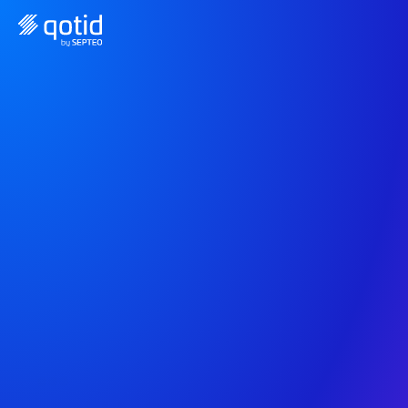
Le reporting financier 
pensé pour les groupes 
hôteliers
De l’hôtel indépendant à l’hôtel sous franchise : 
pilotez votre rentabilité, suivez vos budgets et 
anticipez les écarts, en temps réel.
Commencer maintenant