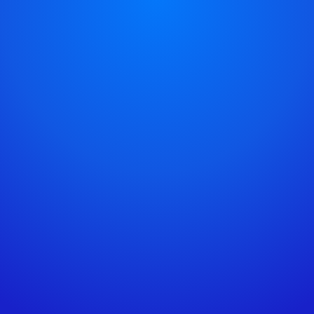
Simplifiez la gestion de vos 
factures fournisseurs
Centralisation et gestion 
des échéances et 
paiements fournisseurs
Lecture OCR des données 
100% fiable
Export des écritures 
comptables sur-mesure