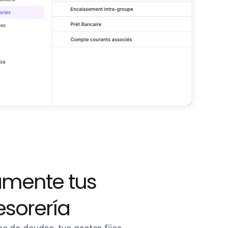
amente tus 
esorería