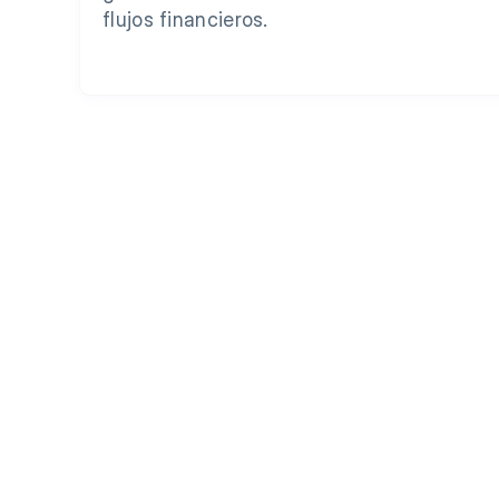
flujos financieros.
Libe
Automatiza la g