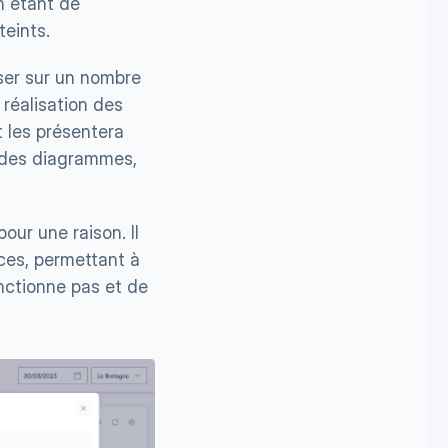
n étant de 
teints.
aser sur un nombre 
réalisation des 
t les présentera 
 des diagrammes, 
ur une raison. Il 
ces, permettant à 
nctionne pas et de 