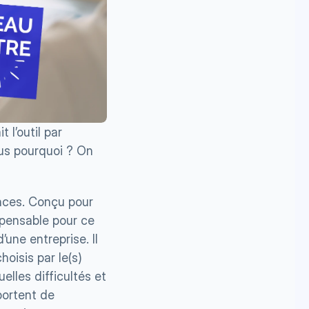
it l’outil par 
us pourquoi ? On 
nces. Conçu pour 
spensable pour ce 
une entreprise. Il 
isis par le(s) 
elles difficultés et 
ortent de 