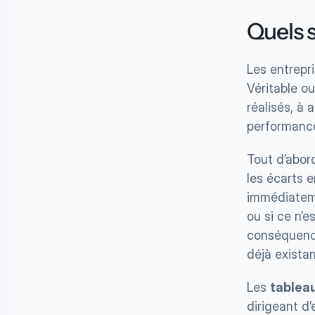
Quels s
Les entrepri
Véritable ou
réalisés, à 
performance
Tout d’abor
les écarts en
immédiateme
ou si ce n’e
conséquence
déjà existan
Les 
tablea
dirigeant d’