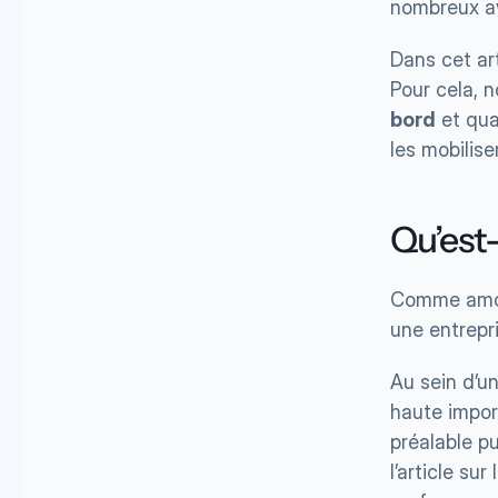
nombreux av
Dans cet ar
Pour cela, n
bord
 et qu
les mobilise
Qu’est
Comme amorc
une entrepri
Au sein d’un
haute import
préalable p
l’article su