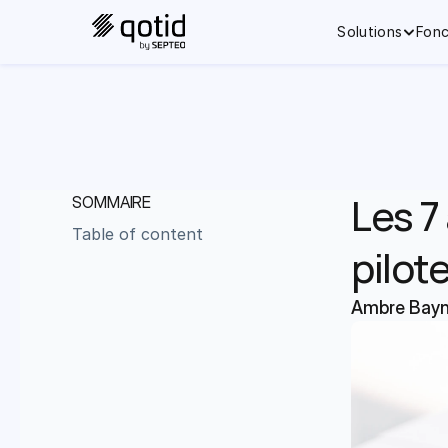
Solutions
Fonc
Les 7
SOMMAIRE
Table of content
pilot
Ambre Bay