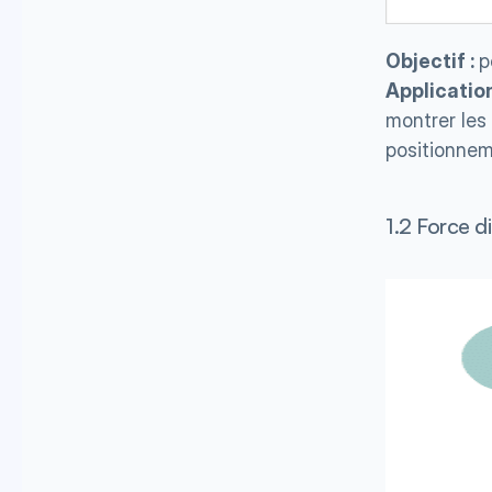
Objectif : 
p
Application
montrer les 
positionnem
1.2 Force d