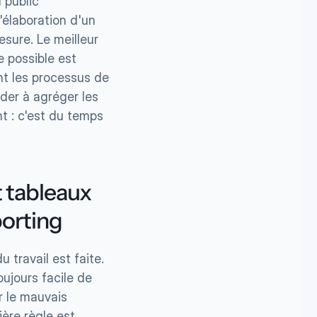
 public 
élaboration d'un 
sure. Le meilleur 
 possible est 
t les processus de 
der à agréger les 
 : c'est du temps 
 tableaux 
porting
travail est faite. 
ujours facile de 
r le mauvais 
ère règle est 