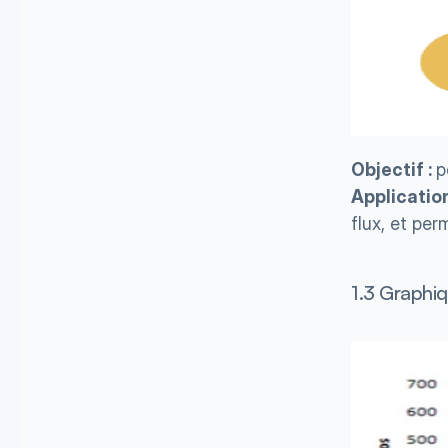
Objectif : 
p
Application
flux, et pe
1.3 Graphi