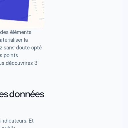
 des éléments 
érialiser la 
z sans doute opté 
 points 
us découvrirez 3 
nes données 
indicateurs. Et 