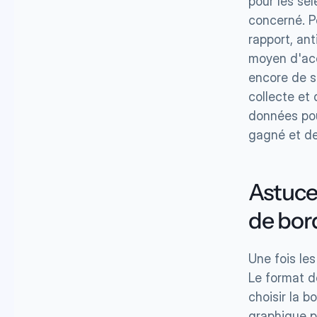
pour les sél
concerné. P
rapport, ant
moyen d'acc
encore de s
collecte et 
données pou
gagné et de
Astuce 
de bor
Une fois les
Le format de
choisir la b
graphique pe