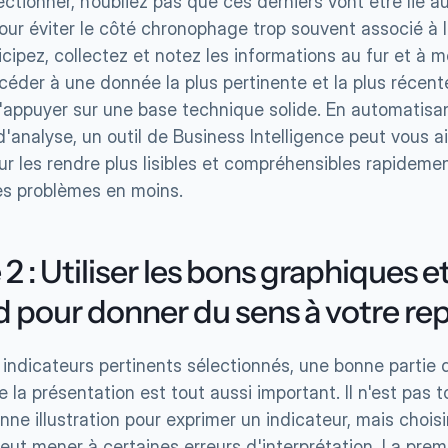
ectionner, n’oubliez pas que ces derniers vont être lié au
our éviter le côté chronophage trop souvent associé à l'
icipez, collectez et notez les informations au fur et à me
éder à une donnée la plus pertinente et la plus récente
'appuyer sur une base technique solide. En automatisan
d'analyse, un outil de Business Intelligence peut vous ai
r les rendre plus lisibles et compréhensibles rapidement
s problèmes en moins.
2 : Utiliser les bons graphiques et
d pour donner du sens à votre re
 indicateurs pertinents sélectionnés, une bonne partie du 
 la présentation est tout aussi important. Il n'est pas to
onne illustration pour exprimer un indicateur, mais choisi
ut mener à certaines erreurs d'interprétation. La premi