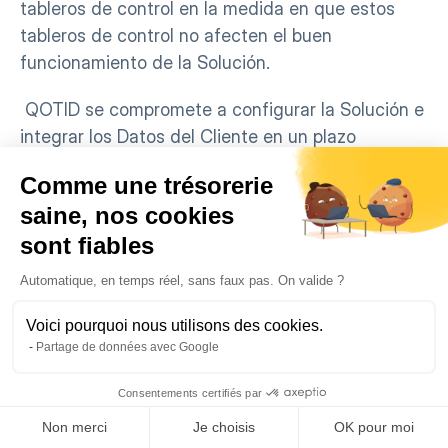
tableros de control en la medida en que estos 
tableros de control no afecten el buen 
funcionamiento de la Solución.
 QOTID se compromete a configurar la Solución e 
integrar los Datos del Cliente en un plazo 
razonable acordado con el Cliente. Sin embargo, 
Comme une trésorerie
QOTID no puede ser considerado responsable en 
saine, nos cookies
caso de retraso o falta de respuesta del Cliente 
sont fiables
y/o de los prestadores que actúan en nombre del 
Cliente para la configuración de la Solución. En 
Automatique, en temps réel, sans faux pas. On valide ?
caso de un retraso comprobado relacionado con 
la responsabilidad de QOTID, se podrá considerar 
Voici pourquoi nous utilisons des cookies.
Partage de données avec Google
la interrupción de la facturación.
Consentements certifiés par
 A partir de la fecha de notificación escrita por 
email de QOTID al Cliente sobre la finalización de 
Non merci
Je choisis
OK pour moi